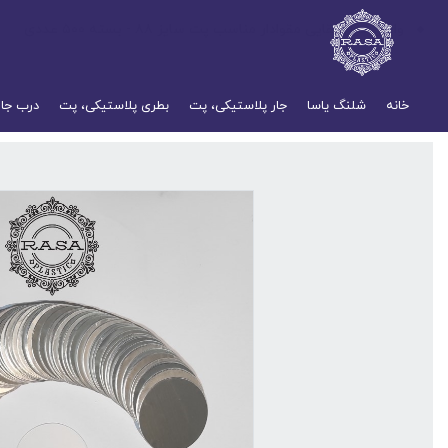
واشر سیل القایی مقوادار مناسب پت سایز ۸۸ - بسته ۵۰۰ عددی
خانه
شلنگ یاسا
جار پلاستیکی، پت
بطری پلاستیکی، پت
درب جار