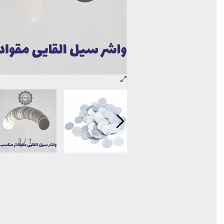
3
/
1