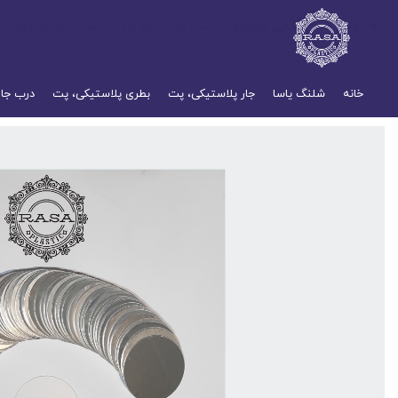
واشر سیل القایی مقوادار مناسب پت سایز ۷۱.۵ - بسته ۱۵۰ عددی
خانه
شلنگ یاسا
جار پلاستیکی، پت
بطری پلاستیکی، پت
درب جار