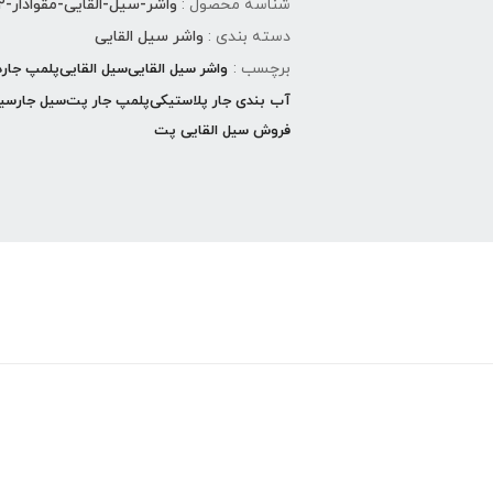
شناسه محصول :
واشر-سیل-القایی-مقوادار-۷۲-بسته-۱۵۰-عددی
دسته بندی :
واشر سیل القایی
برچسب :
واشر سیل القایی
سیل القایی
پلمپ جار
د
آب بندی جار پلاستیکی
پلمپ جار پت
سیل جار
سیل
فروش سیل القایی پت