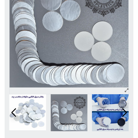
3
/
1