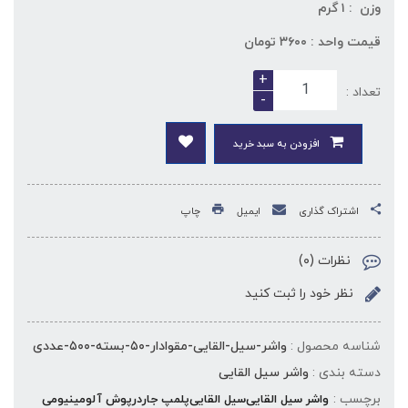
وزن : ۱ گرم
قیمت واحد : ۳۶۰۰ تومان
+
تعداد :
-
افزودن به سبد خرید
اشتراک گذاری
ایمیل
چاپ
نظرات (۰)
نظر خود را ثبت کنید
شناسه محصول :
واشر-سیل-القایی-مقوادار-۵۰-بسته-۵۰۰-عددی
دسته بندی :
واشر سیل القایی
برچسب :
واشر سیل القایی
سیل القایی
پلمپ جار
درپوش آلومینیومی