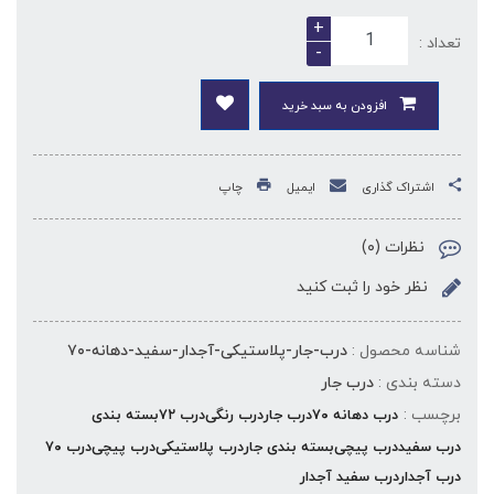
+
تعداد :
-
افزودن به سبد خرید
اشتراک گذاری
ایمیل
چاپ
نظرات (۰)
نظر خود را ثبت کنید
شناسه محصول :
درب-جار-پلاستیکی-آجدار-سفید-دهانه-۷۰
دسته بندی :
درب جار
برچسب :
درب دهانه ۷۰
درب جار
درب رنگی
درب ۷۲
بسته بندی
درب سفید
درب پیچی
بسته بندی جار
درب پلاستیکی
درب پیچی
درب ۷۰
درب آجدار
درب سفید آجدار