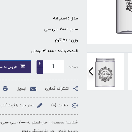
مدل : استوانه
سایز : ۷۰۰ سی سی
وزن : ۵۰ گرم
قیمت واحد : ۳۱.۰۰۰ تومان
+
تعداد :
افزودن به سب
-
اشتراک گذاری
ایمیل
نظرات (۰)
نظر خود را ثبت کنید
شناسه محصول :
جار-استوانه-۷۰۰-سی-سی-دهانه-۸۸
دسته بندی :
جار پلاستیکی، پت