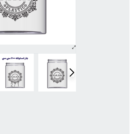
2
/
1