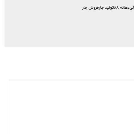
گی
دهانه ۸۸
تولید جار
فروش جار