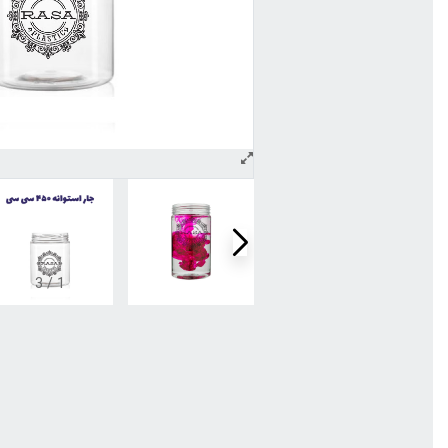
3
/
1