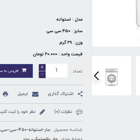
مدل : استوانه
سایز : ۴۵۰ سی سی
وزن : ۲۹ گرم
قیمت واحد : ۲۰.۰۰۰ تومان
+
تعداد :
افزودن به سب
-
اشتراک گذاری
ایمیل
نظرات (۰)
نظر خود را ثبت کنید
شناسه محصول :
جار-استوانه-۴۵۰-سی-سی-دهانه-۷۰
دسته بندی :
جار پلاستیکی، پت