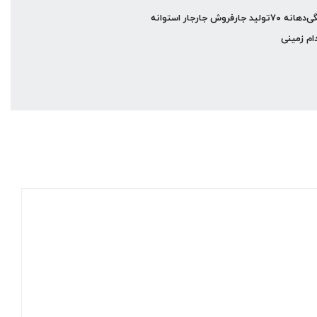
گی
دهانه ۷۰
تولید جار
فروش جار
جار استوانه
ام زمینی