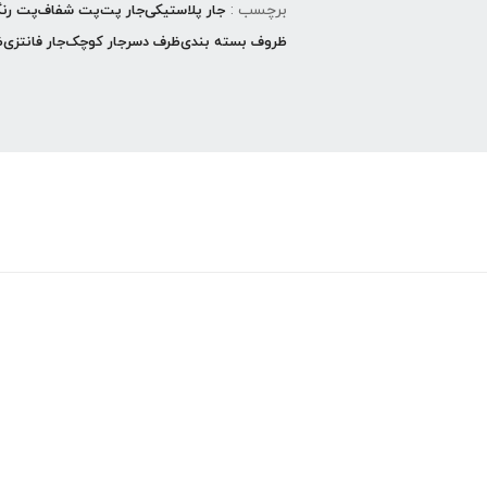
برچسب :
جار پلاستیکی
جار پت
پت شفاف
پت رن
ظروف بسته بندی
ظرف دسر
جار کوچک
جار فانتزی
ظ