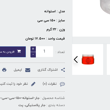
مدل : استوانه
سایز : ۱۵۰ سی سی
وزن : ۲۲ گرم
قیمت واحد : ۱۷.۵۰۰
تومان
+
تعداد :
افزودن به سب
-
اشتراک گذاری
ایمیل
نظرات (۰)
نظر خود را ثبت کنید
شناسه محصول :
جار-استوانه-۱۵۰-سی-سی-دهانه-۷۰-۵۰-عددی
دسته بندی :
جار پلاستیکی، پت