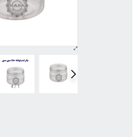
4
/
1