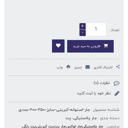
+
تعداد :
-
افزودن به سبد خرید
اشتراک گذاری
ایمیل
چاپ
نظرات (۰)
نظر خود را ثبت کنید
شناسه محصول :
جار-استوانه-کبریتی-سایز-۲۵۰-۲۰۰-عددی
دسته بندی :
جار پلاستیکی، پت
برچسب :
جار پلاستیکی
جار لوکس
جار پت
پت کبریتی
پت رنگی