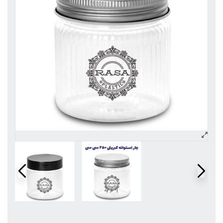
4
/
1