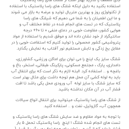
جای مسقف را ندارید بهتر است از شلنگ های راسا پلاستیک
استفاده بکنید به دلیل اینکه شلنگ های راسا پلاستیک با استفاده
از تکنولوژی روز و بهترین متریال تولید و عرضه به بازار می شوند
و ما این اطمینان را به شما می دهیم که شیلنگ های راسا
پلاستیک که در تست های انجام شده در نقاط مختلف آب و
هوایی کشور، مقاومت خوبی در دمای منفی ۰ تا ۶۰+ درجه
سانتیگراد از خود نشان داده اند و موفق شدیم با استفاده از مواد
پتروشیمی کشور محصولی را تولید کنیم که استقامت خوبی را در
مقابل یخ زدگی و تابش مستقیم نور آفتاب به نمایش بگذارد.
شلنگ سایز یک اینچ را می توان برای اماکن ورزشی، کشاورزی،
دامداری، پارک ، مجتمع مسکونی، پارکینگ طبقاتی، استخر، باغ و
باغچه و ... استفاده کرد. البته لازم به ذکر است که برای انتقال آب
باید به لوله کشی آن محل هم توجه داشت برای مثال بهتر است
که سایز شلنگ با سایز لوله آب ورودی محل یکی باشد تا افت
فشار آب در آن مکان نداشته باشید.
از شلنگ های راسا پلاستیک میتوانید برای انتقال انواع سیالات
همچون آب، گازوئیل، نفت و ... استفاده کنید.
با توجه به مواد مقاوم و ضد سایش شلنگ های راسا پلاستیک و
تست های انجام شده شلنگ ۱ اینچ راسا پلاستیک تحمل ۵ بار
فشار را دارد که از آن می توان برای همه نوع پمپ آب از قبیل (