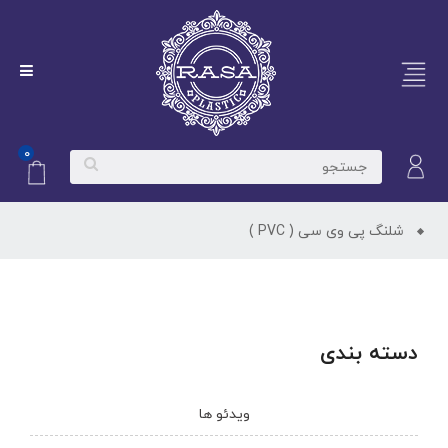
۰
شلنگ پی وی سی ( PVC )
دسته بندی
ویدئو ها