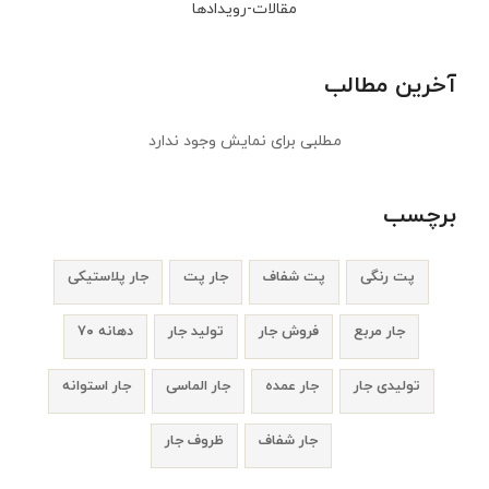
مقالات-رویدادها
آخرین مطالب
مطلبی برای نمایش وجود ندارد
برچسب
پت رنگی
پت شفاف
جار پت
جار پلاستیکی
جار مربع
فروش جار
تولید جار
دهانه ۷۰
تولیدی جار
جار عمده
جار الماسی
جار استوانه
جار شفاف
ظروف جار